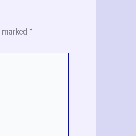
re marked
*