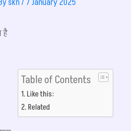
 By
skn
/
7 January 2025
 है
Table of Contents
Like this:
Related