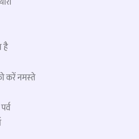
यारा
 है
 करें नमस्ते
पर्व
व